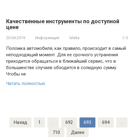
Качественные инструменты по доступной
цене
20.04.2019
Информация
leleka
0
Поломка автомобиля, как правило, происходит в самый
неподходящий момент. Для ее срочного устранения
приходится обращаться в ближайший сервис, что в
большинстве случаев обходится в солидную сумму.
Чтобы не
Читать полностью
Пагинация
Назад
1
…
692
693
694
…
записей
710
Далее