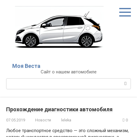
Перейти
к
контенту
Моя Веста
Сайт о нашем автомобиле
Поиск:
Прохождение диагностики автомобиля
07.05.2019
Новости
leleka
0
Любое транспортное средство — это сложный механизм,
который нуждается в своевременной диагностике, а