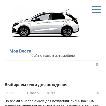
Перейти
к
контенту
Моя Веста
Сайт о нашем автомобиле
Поиск:
Выбираем очки для вождения
06.06.2019
Новости
leleka
0
Во время выбора очков для вождения, очень важным
фактором является понимание предназначения данного