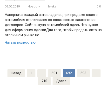
09.05.2019
Новости
leleka
0
Наверняка, каждый автовладелец при продаже своего
автомобиля сталкивался со сложностью заключения
договоров. Сайт выкупа автомобилей здесь.Что нужно
для оформления сделкиДля того, чтобы продать авто на
вторичном рынке не
Читать полностью
Пагинация
Назад
1
…
691
692
693
…
записей
710
Далее