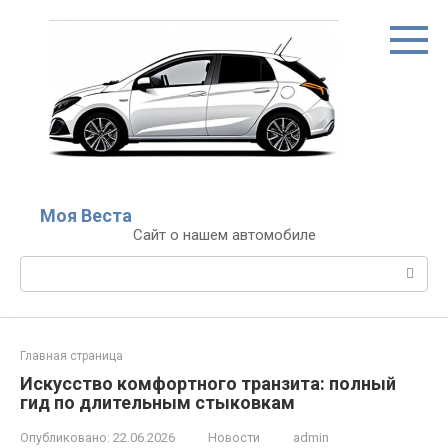
Перейти
к
контенту
Моя Веста
Сайт о нашем автомобиле
Поиск:
Главная страница
Искусство комфортного транзита: полный
гид по длительным стыковкам
Опубликовано:
22.06.2026
Новости
admin