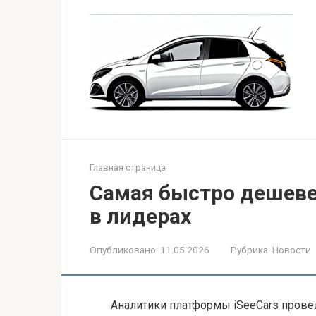
Перейти
к
контенту
Главная страница
Самая быстро дешеве
в лидерах
Опубликовано:
11.05.2026
Рубрика:
Новости
Аналитики платформы iSeeCars провел