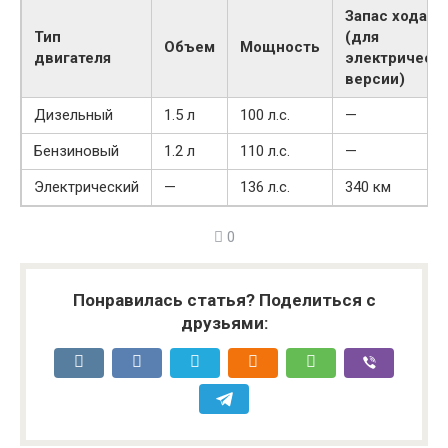
Запас хода
Тип
(для
Объем
Мощность
двигателя
электрическ
версии)
Дизельный
1.5 л
100 л.с.
—
Бензиновый
1.2 л
110 л.с.
—
Электрический
—
136 л.с.
340 км
0
Понравилась статья? Поделиться с
друзьями: