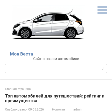
Перейти
к
контенту
Моя Веста
Сайт о нашем автомобиле
Поиск:
Главная страница
Топ автомобилей для путешествий: рейтинг и
преимущества
Опубликовано:
09.05.2026
Новости
admin