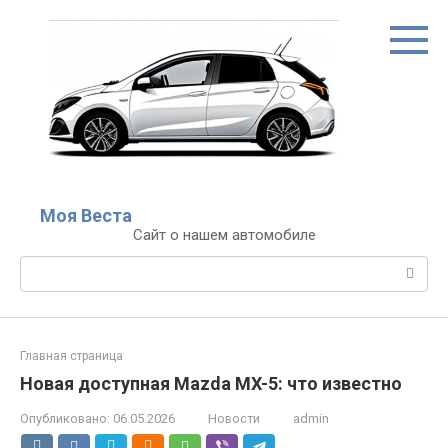
Перейти
к
контенту
Моя Веста
Сайт о нашем автомобиле
Поиск:
Главная страница
Новая доступная Mazda MX-5: что известно
Опубликовано:
06.05.2026
Новости
admin