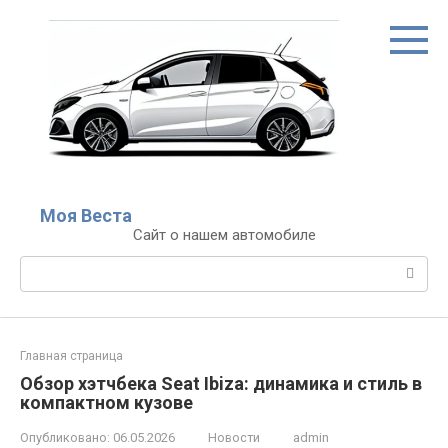
Перейти
к
контенту
Моя Веста
Сайт о нашем автомобиле
Поиск:
Главная страница
Обзор хэтчбека Seat Ibiza: динамика и стиль в
компактном кузове
Опубликовано:
06.05.2026
Новости
admin