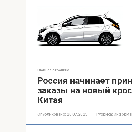
Перейти
к
контенту
Главная страница
Россия начинает при
заказы на новый крос
Китая
Опубликовано:
20.07.2025
Рубрика:
Информа