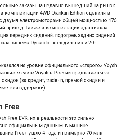
ительные заказы на недавно вышедший на рынок
в комплектации 4WD Qiankun Edition оценили в
ия с двумя электромоторами общей мощностью 476
лный привод. Также в комплектации адаптивная
яция передних сидений, подогрев задних сидений
ская система Dynaudio, холодильник и 20-
казался на уровне официального «старого» Voyah
циальном сайте Voyah в России предлагается за
 скидок (за кредит, trade-in, прямой скидки и
амме господдержки).
 Free
yah Free EVR, но в реальности это сильно
ласно официальным данным, в машине
дание Free+ ушло 4 года и примерно 70 млн