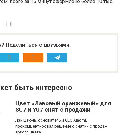
итом: всего за 15 минут оформлено более 10 тыс.
0
я? Поделиться с друзьями:
жет быть интересно
й
Цвет «Лавовый оранжевый» для
ь
SU7 и YU7 снят с продажи
Лэй Цзюнь, основатель и CEO Xiaomi,
прокомментировал решение о снятии с продаж
яркого цвета