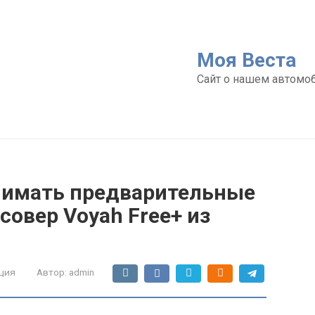
Моя Веста
Сайт о нашем автомо
нимать предварительные
совер Voyah Free+ из
ция
Автор:
admin