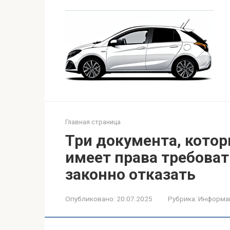
Перейти
к
контенту
Главная страница
Три документа, котор
имеет права требовать
законно отказать
Опубликовано:
20.07.2025
Рубрика:
Информа