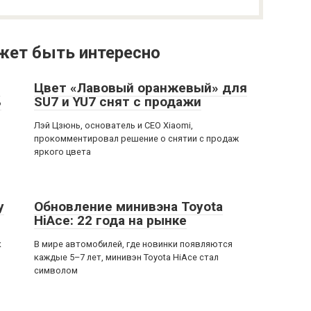
жет быть интересно
й
Цвет «Лавовый оранжевый» для
ь
SU7 и YU7 снят с продажи
Лэй Цзюнь, основатель и CEO Xiaomi,
прокомментировал решение о снятии с продаж
яркого цвета
у
Обновление минивэна Toyota
HiAce: 22 года на рынке
к
В мире автомобилей, где новинки появляются
каждые 5–7 лет, минивэн Toyota HiAce стал
символом