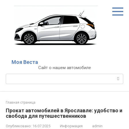
Перейти
к
контенту
Моя Веста
Сайт о нашем автомобиле
Поиск:
Главная страница
Прокат автомобилей в Ярославле: удобство и
свобода для путешественников
Опубликовано:
16.07.2025
Информация
admin