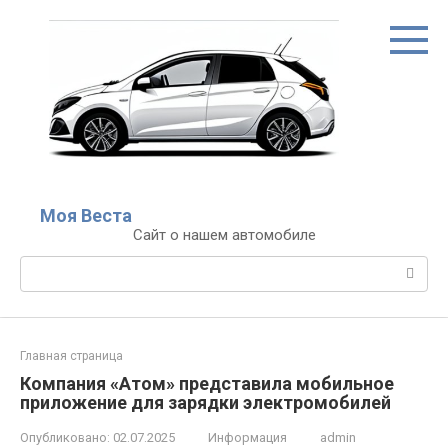
Перейти
к
контенту
Моя Веста
Сайт о нашем автомобиле
Поиск:
Главная страница
Компания «Атом» представила мобильное
приложение для зарядки электромобилей
Опубликовано:
02.07.2025
Информация
admin