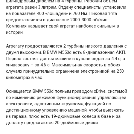
цилиндровым дизелем на 4 турбины. Рабочий объем
агрегата равен 3 литрам. Отдачу специалисты установили
на показателе 400 «лошадей» и 760 Нм. Пиковая тяга
предоставляется в диапазоне 2000-3000 об/мин.
Компания называет свой агрегат наиболее сильным в
истории.
Агрегату предоставляются 2 турбины низкого давления с
двумя высокими. В BMW M550d есть 8-диапазонная АКП.
Первая «сотня» дается машине в кузове седан за 4,4 с, а
универсалу – за 4,6 с. Максимальная скорость в обоих
случаях принудительно ограничена электроникой на 250
километрах в час.
Оснащается BMW 550d полным приводом xDrive, системой
по изменению режимов функционирования управляющей
электроники, адаптивным «круизом», функцией по
дистанционному управлению машиной, чтобы выезжать
из гаража, плюс есть 19-дюймовые колеса в базе и за
доплату предлагаются 20-дюймовые диски.