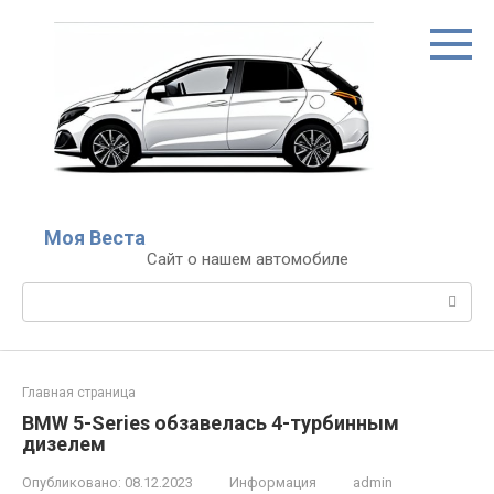
Перейти
к
контенту
Моя Веста
Сайт о нашем автомобиле
Поиск:
Главная страница
BMW 5-Series обзавелась 4-турбинным
дизелем
Опубликовано:
08.12.2023
Информация
admin