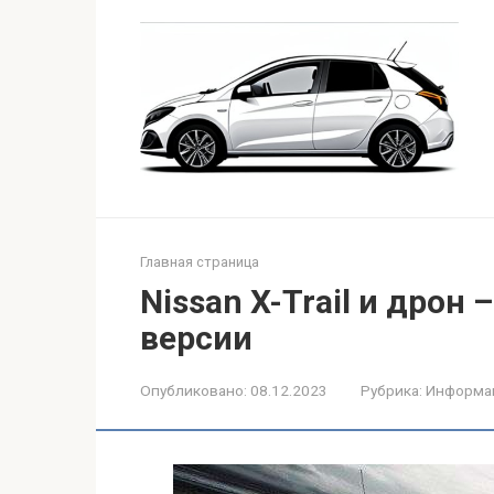
Перейти
к
контенту
Главная страница
Nissan X-Trail и дрон 
версии
Опубликовано:
08.12.2023
Рубрика:
Информа