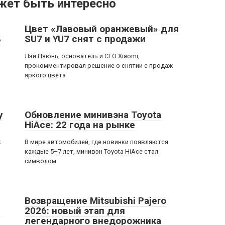
жет быть интересно
й
Цвет «Лавовый оранжевый» для
ь
SU7 и YU7 снят с продажи
Лэй Цзюнь, основатель и CEO Xiaomi,
прокомментировал решение о снятии с продаж
яркого цвета
у
Обновление минивэна Toyota
HiAce: 22 года на рынке
к
В мире автомобилей, где новинки появляются
каждые 5–7 лет, минивэн Toyota HiAce стал
символом
Возвращение Mitsubishi Pajero
в
2026: новый этап для
легендарного внедорожника