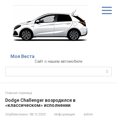
Перейти
к
контенту
Моя Веста
Сайт о нашем автомобиле
Поиск:
Главная страница
Dodge Challenger возродился в
«классическом» исполнении
Опубликовано:
08.12.2023
Информация
admin