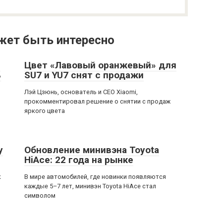
жет быть интересно
й
Цвет «Лавовый оранжевый» для
ь
SU7 и YU7 снят с продажи
Лэй Цзюнь, основатель и CEO Xiaomi,
прокомментировал решение о снятии с продаж
яркого цвета
у
Обновление минивэна Toyota
HiAce: 22 года на рынке
к
В мире автомобилей, где новинки появляются
каждые 5–7 лет, минивэн Toyota HiAce стал
символом