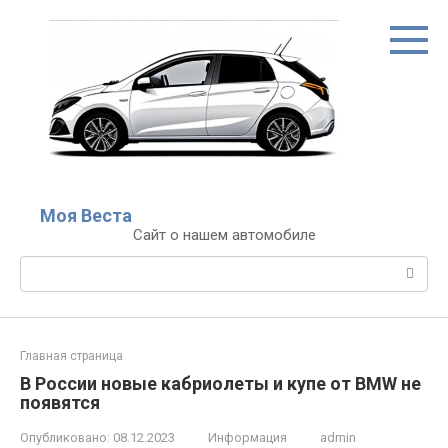
Перейти
к
контенту
Моя Веста
Сайт о нашем автомобиле
Поиск:
Главная страница
В России новые кабриолеты и купе от BMW не
появятся
Опубликовано:
08.12.2023
Информация
admin