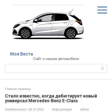
Перейти
к
контенту
Моя Веста
Сайт о нашем автомобиле
Поиск:
Главная страница
Стало известно, когда дебютирует новый
универсал Mercedes-Benz E-Class
Опубликовано:
08.12.2023
Информация
admin