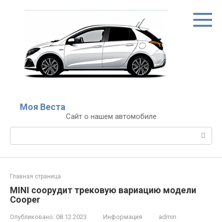
Перейти
к
контенту
Моя Веста
Сайт о нашем автомобиле
Поиск:
Главная страница
MINI соорудит трековую вариацию модели
Cooper
Опубликовано:
08.12.2023
Информация
admin