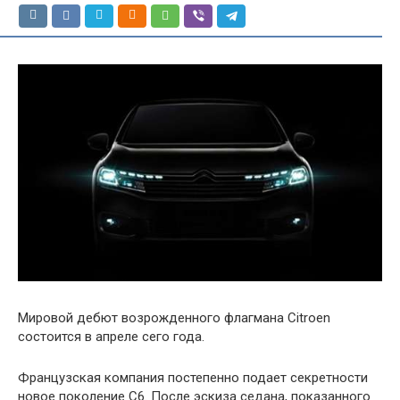
Мировой дебют возрожденного флагмана Citroen
состоится в апреле сего года.
Французская компания постепенно подает секретности
новое поколение C6. После эскиза седана, показанного