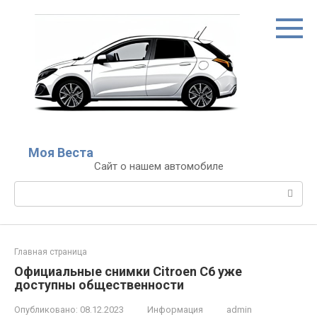
Перейти
к
контенту
Моя Веста
Сайт о нашем автомобиле
Поиск:
Главная страница
Официальные снимки Citroen C6 уже
доступны общественности
Опубликовано:
08.12.2023
Информация
admin