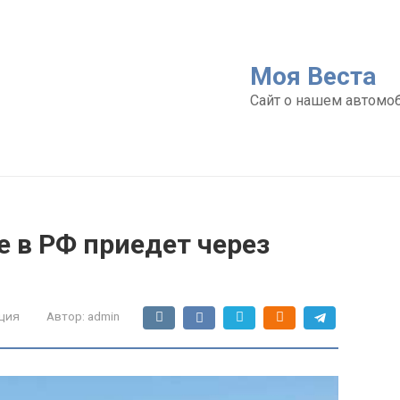
Моя Веста
Сайт о нашем автомо
e в РФ приедет через
ция
Автор:
admin