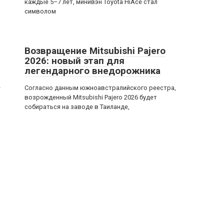
каждые 5–7 лет, минивэн Toyota HiAce стал
символом
Возвращение Mitsubishi Pajero
в
2026: новый этап для
легендарного внедорожника
е
Согласно данным южноавстралийского реестра,
возрожденный Mitsubishi Pajero 2026 будет
собираться на заводе в Таиланде,