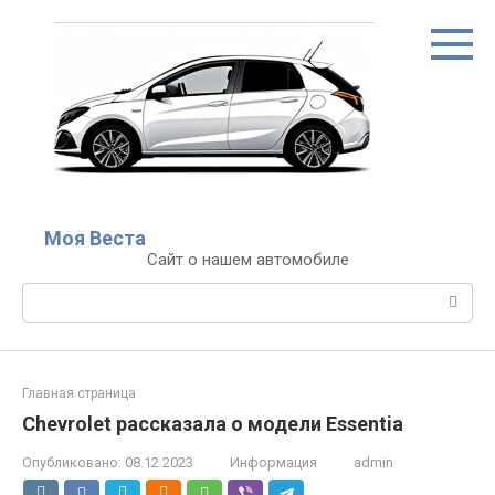
Перейти
к
контенту
Моя Веста
Сайт о нашем автомобиле
Поиск:
Главная страница
Chevrolet рассказала о модели Essentia
Опубликовано:
08.12.2023
Информация
admin